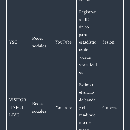
Registrar
un ID
único
para
Redes
YSC
YouTube
estadístic
Sesión
sociales
as de
vídeos
visualizad
os
Estimar
el ancho
VISITOR
de banda
Redes
_INFO1_
YouTube
y el
6 meses
sociales
LIVE
rendimie
nto del