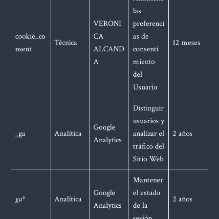
las
VERONI
preferenci
cookie_co
CA
as de
Técnica
12 meses
nsent
ALCAND
consenti
A
miento
del
Usuario
Distinguir
usuarios y
Google
_ga
Analítica
analizar el
2 años
Analytics
tráfico del
Sitio Web
Mantener
Google
el estado
ga
*
Analítica
2 años
Analytics
de la
sesión